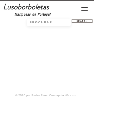
Lusoborboletas
Mariposas de Portugal
Search
© 2026 por Pedro Pires. Com apoio
Wix.com