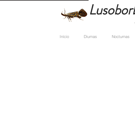
Lusobor
Início
Diurnas
Nocturnas