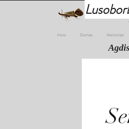
Lusobor
Início
Diurnas
Nocturnas
Agdis