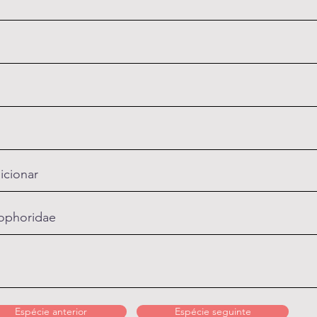
icionar
ophoridae
Espécie anterior
Espécie seguinte