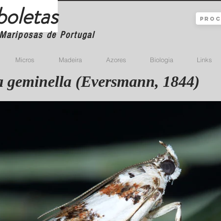
boletas
Mariposas de Portugal
Micros
Madeira
Azores
Biologia
Links
a geminella (Eversmann, 1844)