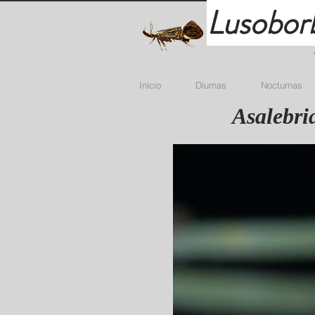
Lusobor
Início
Diurnas
Nocturnas
Asalebri