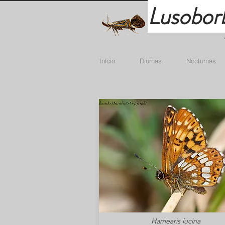
Lusobor
Início
Diurnas
Nocturnas
Hamearis lucina