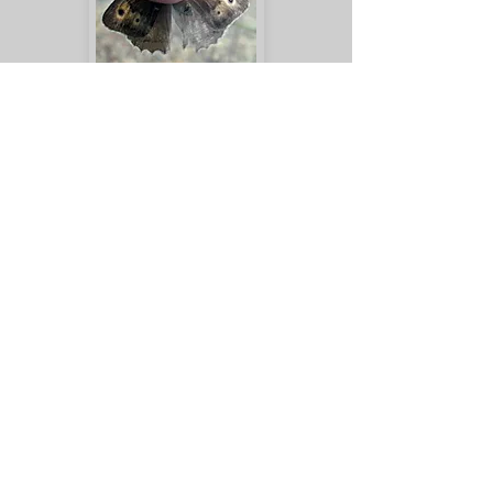
Hyponephele lupinus
Pyronia cecilia
Melanargia russiae