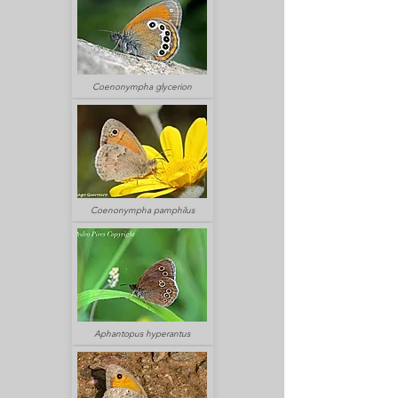
Coenonympha glycerion
Coenonympha pamphilus
Aphantopus hyperantus