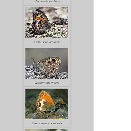
Hipparchia statilinus
Arethusana arethusa
Lasiommata maera
Coenonympha arcania