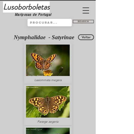
Lusoborboletas
Mariposas de Portugal
Search
Nymphalidae - Satyrinae
Voltar
Lasiommata megera
Pararge aegeria