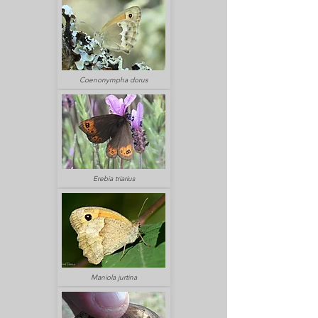
Coenonympha dorus
Erebia triarius
Maniola jurtina