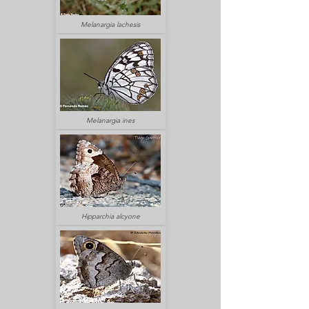
Melanargia lachesis
Melanargia ines
Hipparchia alcyone