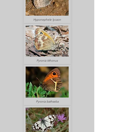
Hyponephele lycaon
Pyronia tithonus
Pyronia bathseba