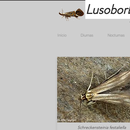
Lusobor
Início
Diurnas
Nocturnas
Schreckensteinia festaliella