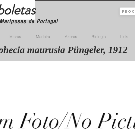
boletas
Mariposas de Portugal
Micros
Madeira
Azores
Biologia
Links
hecia maurusia Püngeler, 1912