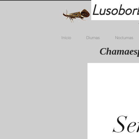
Lusobor
Início
Diurnas
Nocturnas
Chamaesp