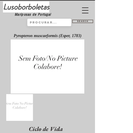
Lusoborboletas
Mariposas de Portugal
Search
Pyropteron muscaeformis (Esper, 1783)
Ciclo de Vida