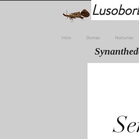
Lusobor
Início
Diurnas
Nocturnas
Synanthed