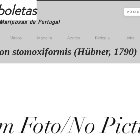
boletas
Mariposas de Portugal
Micros
Madeira
Azores
Biologia
Links
on stomoxiformis (Hübner, 1790)