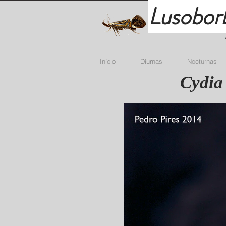
Lusobor
Início
Diurnas
Nocturnas
Cydia