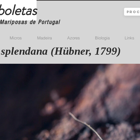
boletas
Mariposas de Portugal
Micros
Madeira
Azores
Biologia
Links
 splendana (Hübner, 1799)