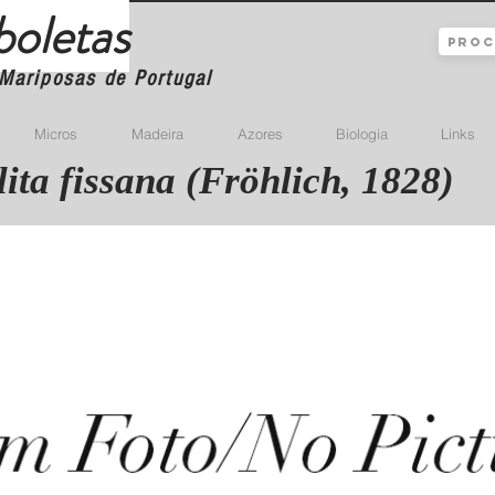
boletas
Mariposas de Portugal
Micros
Madeira
Azores
Biologia
Links
ita fissana (Fröhlich, 1828)