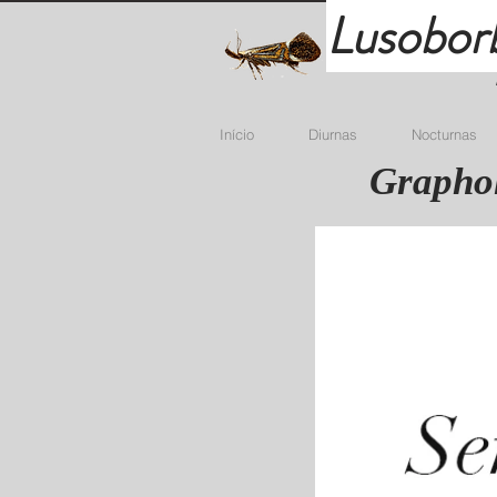
Lusobor
Início
Diurnas
Nocturnas
Graphol