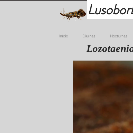
Lusobor
Início
Diurnas
Nocturnas
Lozotaenio