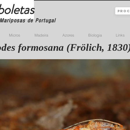
boletas
Mariposas de Portugal
Micros
Madeira
Azores
Biologia
Links
des formosana (Frölich, 1830