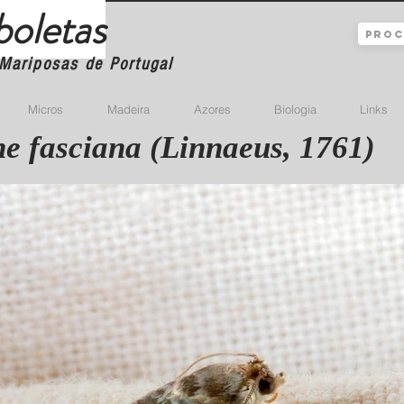
boletas
Mariposas de Portugal
Micros
Madeira
Azores
Biologia
Links
 fasciana (Linnaeus, 1761)