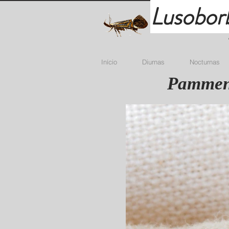
Lusobor
Início
Diurnas
Nocturnas
Pammene