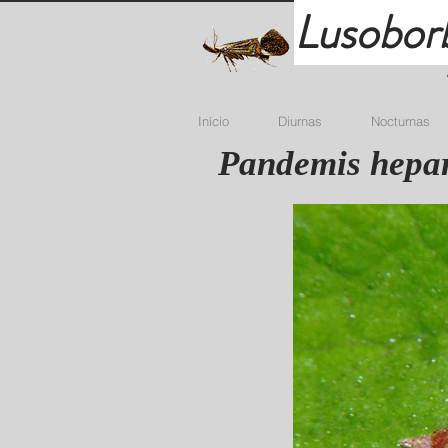
Lusobor
Início
Diurnas
Nocturnas
Pandemis hepar