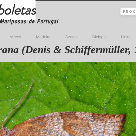
boletas
Mariposas de Portugal
Micros
Madeira
Azores
Biologia
Links
ana (Denis & Schiffermüller, 