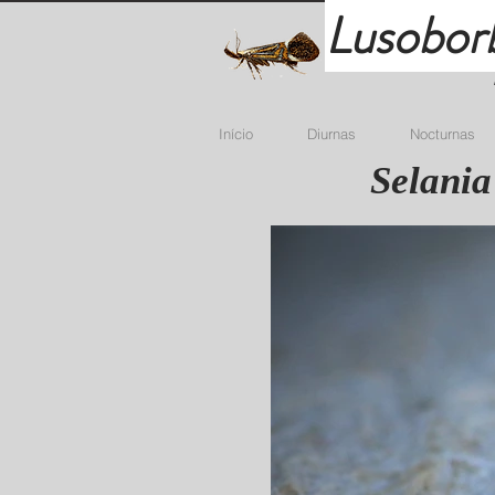
Lusobor
Início
Diurnas
Nocturnas
Selania