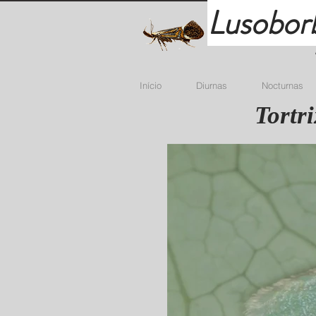
Lusobor
Início
Diurnas
Nocturnas
Tortr