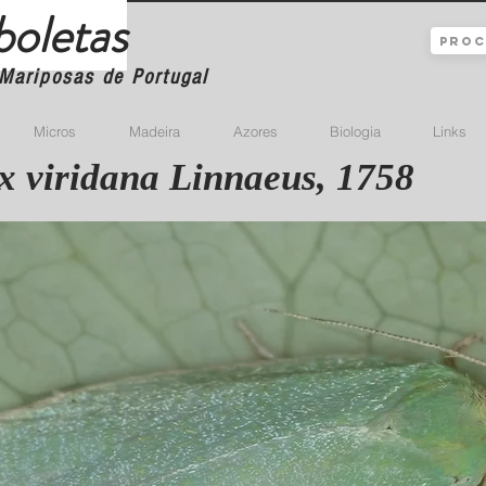
boletas
Mariposas de Portugal
Micros
Madeira
Azores
Biologia
Links
ix viridana Linnaeus, 1758