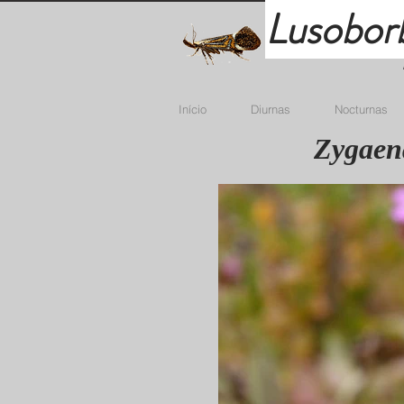
Lusobor
Início
Diurnas
Nocturnas
Zygaen