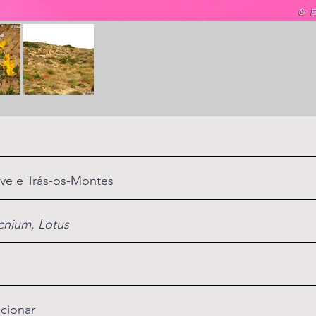
rve e Trás-os-Montes
cnium, Lotus
icionar