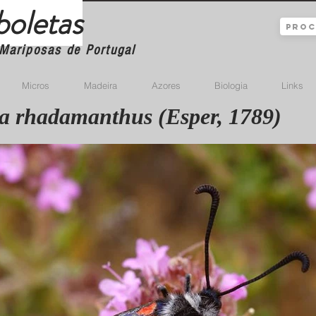
boletas
Mariposas de Portugal
Micros
Madeira
Azores
Biologia
Links
a rhadamanthus (Esper, 1789)