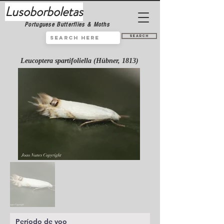
Lusoborboletas
Portuguese Butterflies & Moths
Search
Leucoptera spartifoliella (Hübner, 1813)
Período de voo