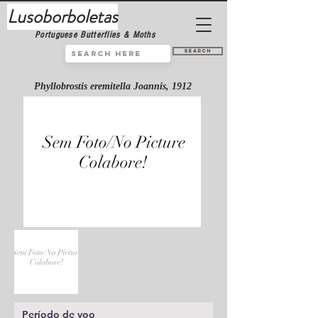
Lusoborboletas
Portuguese Butterflies & Moths
Search
Phyllobrostis eremitella Joannis, 1912
Período de voo