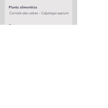
Planta alimentícia
Corriola-das-cebes - Calystegia sepium
Status
Publicações
A adicionar
Classificação
Bedelliidae
Notas
Espécie anterior
Espécie seguinte
Voltar