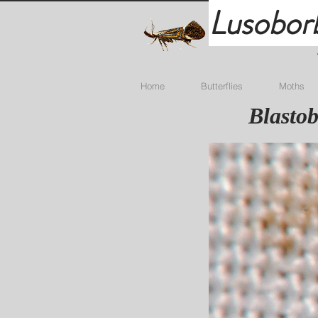
Lusobor
Home
Butterflies
Moths
Blastob