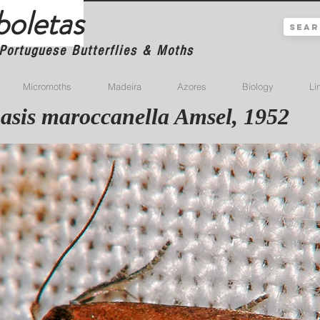
boletas
Portuguese Butterflies & Moths
Micromoths
Madeira
Azores
Biology
Li
asis maroccanella Amsel, 1952