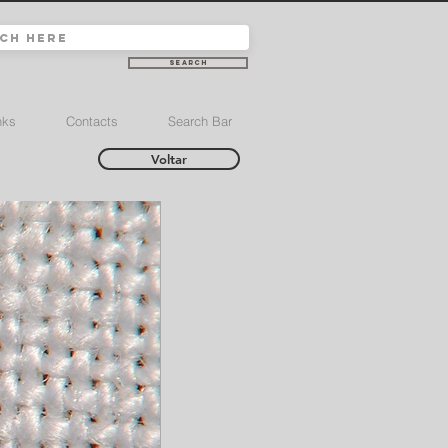
Search
nks
Contacts
Search Bar
Voltar