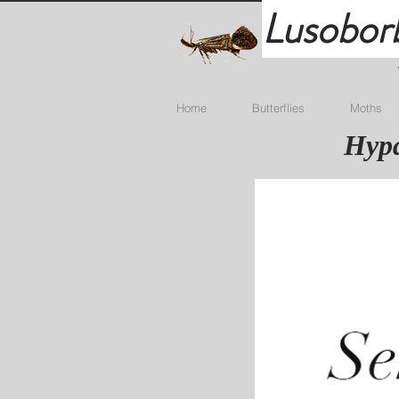
Lusobor
Home
Butterflies
Moths
Hypa