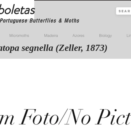
boletas
Portuguese Butterflies & Moths
Micromoths
Madeira
Azores
Biology
Li
topa segnella (Zeller, 1873)