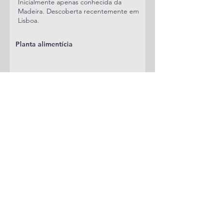
Inicialmente apenas conhecida da
Madeira. Descoberta recentemente em
Lisboa.
Planta alimentícia
Status
Publicações
A adicionar
Classificação
Blastobasidae
Notas
Ver foto das Ilhas da Madeira