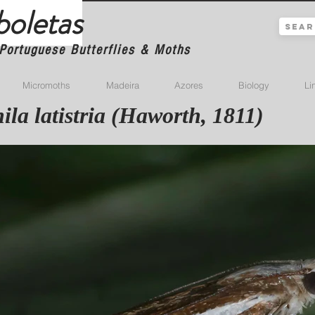
boletas
Portuguese Butterflies & Moths
Micromoths
Madeira
Azores
Biology
Li
ila latistria (Haworth, 1811)