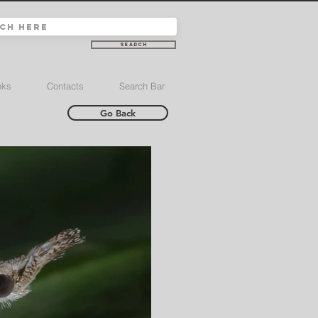
Search
nks
Contacts
Search Bar
Go Back