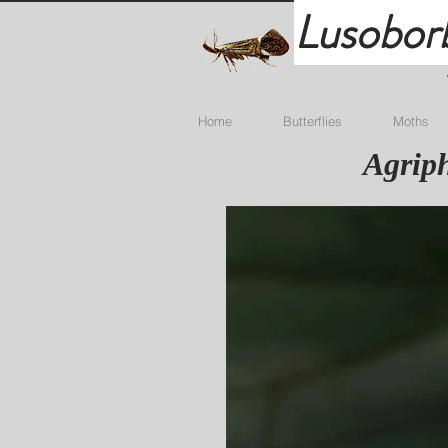
Lusobor
Home
Butterflies
Moths
Agriph