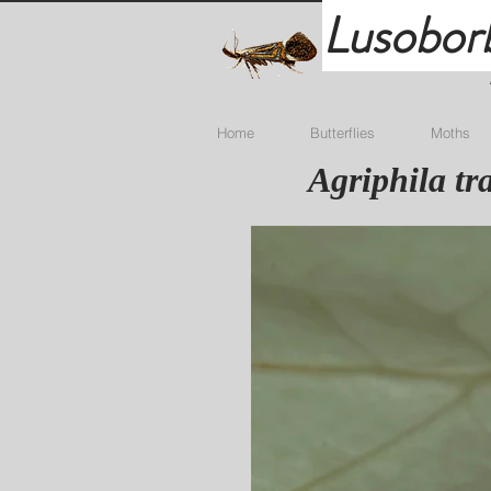
Lusobor
Home
Butterflies
Moths
Agriphila tr