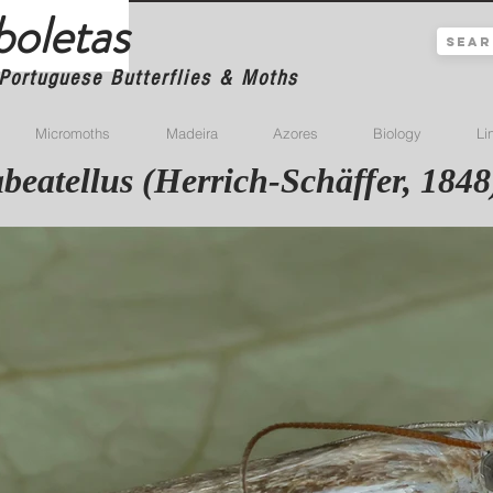
boletas
Portuguese Butterflies & Moths
Micromoths
Madeira
Azores
Biology
Li
abeatellus (Herrich-Schäffer, 1848