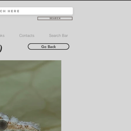
Search
nks
Contacts
Search Bar
)
Go Back