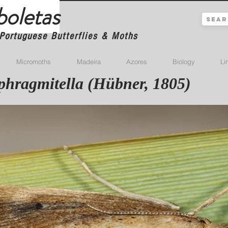
boletas
Portuguese Butterflies & Moths
Micromoths
Madeira
Azores
Biology
Li
phragmitella (Hübner, 1805)