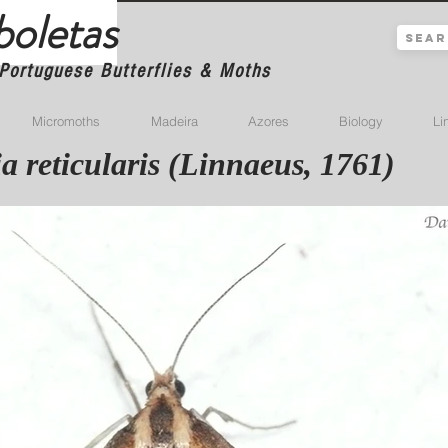
boletas
Portuguese Butterflies & Moths
Micromoths
Madeira
Azores
Biology
Li
a reticularis (Linnaeus, 1761)