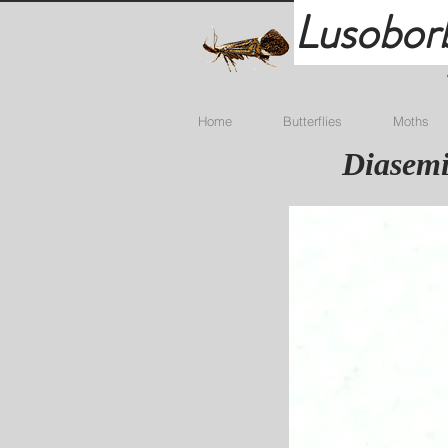
Lusobor
Home
Butterflies
Moths
Diasemi