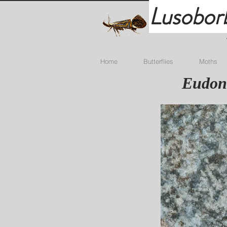
Lusobor
Home
Butterflies
Moths
Eudoni