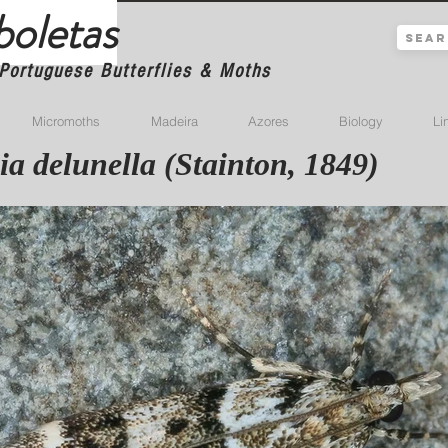
boletas
Portuguese Butterflies & Moths
Micromoths
Madeira
Azores
Biology
Li
a delunella (Stainton, 1849)