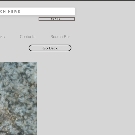
Search
nks
Contacts
Search Bar
Go Back