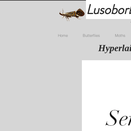
Lusobor
Home
Butterflies
Moths
Hyperlai