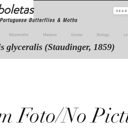
boletas
Portuguese Butterflies & Moths
Micromoths
Madeira
Azores
Biology
Li
s glyceralis (Staudinger, 1859)