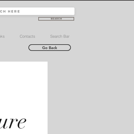
Search
nks
Contacts
Search Bar
Go Back