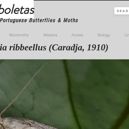
boletas
Portuguese Butterflies & Moths
Micromoths
Madeira
Azores
Biology
Li
ia ribbeellus (Caradja, 1910)