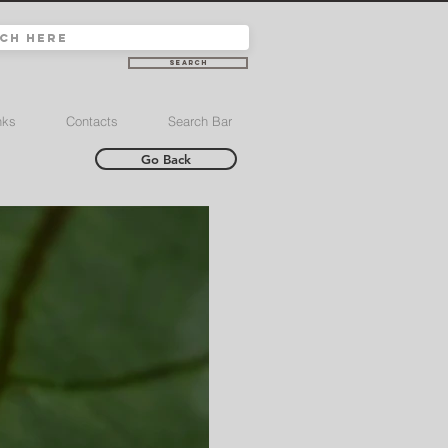
Search
nks
Contacts
Search Bar
Go Back