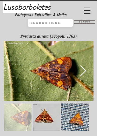
Lusoborboletas
Portuguese Butterflies & Moths
Search
Pyrausta aurata (Scopoli, 1763)