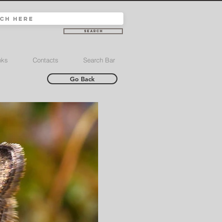
Search
nks
Contacts
Search Bar
Go Back