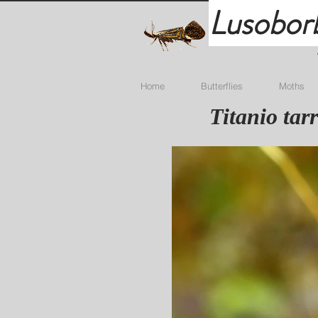
Lusobor
Home
Butterflies
Moths
Titanio tar