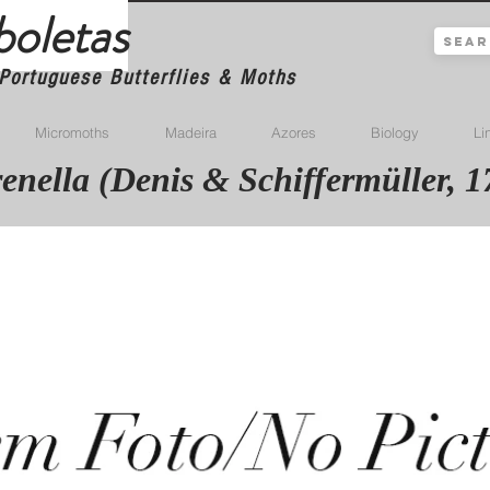
boletas
Portuguese Butterflies & Moths
Micromoths
Madeira
Azores
Biology
Li
enella (Denis & Schiffermüller, 1