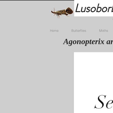
Lusobor
Home
Butterflies
Moths
Agonopterix ar