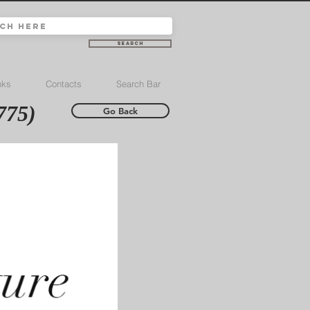
Search
nks
Contacts
Search Bar
775)
Go Back