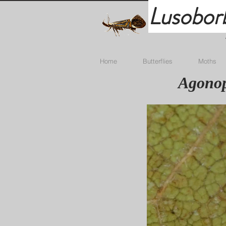
Lusobor
Home
Butterflies
Moths
Agonop