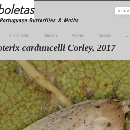
boletas
Portuguese Butterflies & Moths
Micromoths
Madeira
Azores
Biology
Li
terix carduncelli Corley, 2017