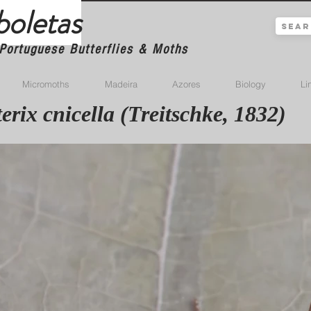
boletas
Portuguese Butterflies & Moths
Micromoths
Madeira
Azores
Biology
Li
rix cnicella (Treitschke, 1832)