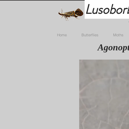
Lusobor
Home
Butterflies
Moths
Agonopte