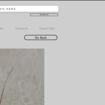
Search
nks
Contacts
Search Bar
Go Back