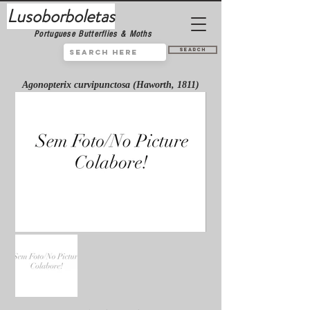
Lusoborboletas
Portuguese Butterflies & Moths
Search
Agonopterix curvipunctosa (Haworth, 1811)