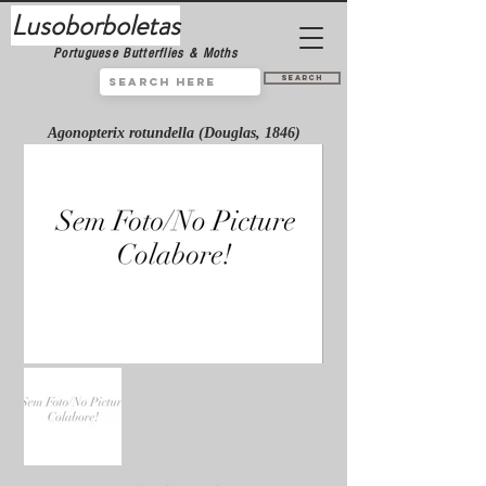
Lusoborboletas
Portuguese Butterflies & Moths
Search
Agonopterix rotundella (Douglas, 1846)