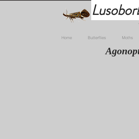
Lusobor
Home
Butterflies
Moths
Agonopt