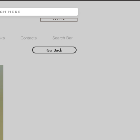
Search
nks
Contacts
Search Bar
Go Back