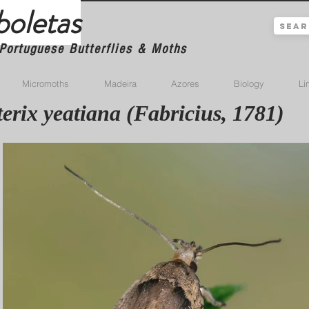
boletas
Portuguese Butterflies & Moths
Micromoths
Madeira
Azores
Biology
Li
erix yeatiana (Fabricius, 1781)