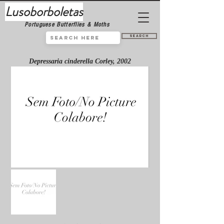
Lusoborboletas
Portuguese Butterflies & Moths
Search
Depressaria cinderella Corley, 2002