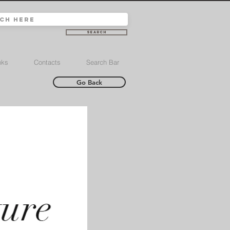
Search
nks
Contacts
Search Bar
Go Back