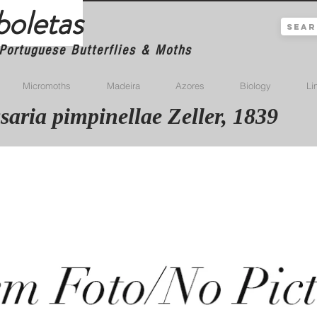
boletas
Portuguese Butterflies & Moths
Micromoths
Madeira
Azores
Biology
Li
saria pimpinellae Zeller, 1839