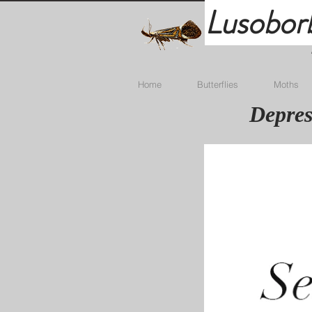
Lusobor
Home
Butterflies
Moths
Depres