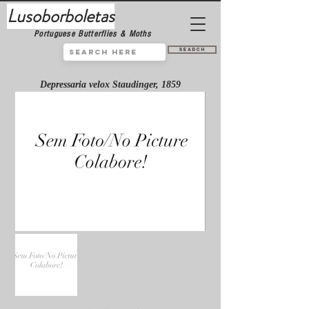
Lusoborboletas
Portuguese Butterflies & Moths
Search
Depressaria velox Staudinger, 1859