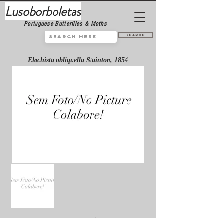
Lusoborboletas
Portuguese Butterflies & Moths
Search
Elachista obliquella Stainton, 1854