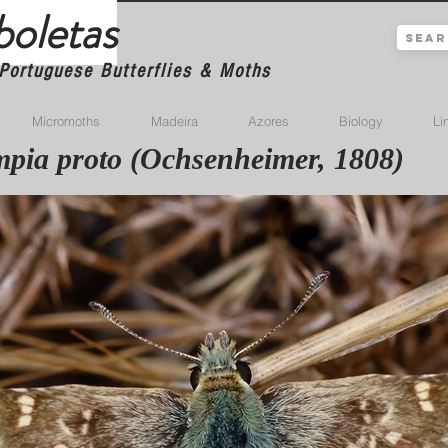
boletas
Portuguese Butterflies & Moths
Micromoths
Madeira
Azores
Biology
Li
ia proto (Ochsenheimer, 1808)