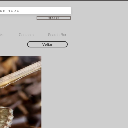
Search
nks
Contacts
Search Bar
Voltar