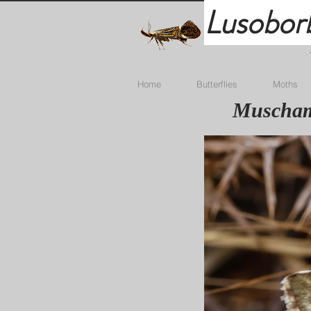
Lusobor
Home
Butterflies
Moths
Muschamp