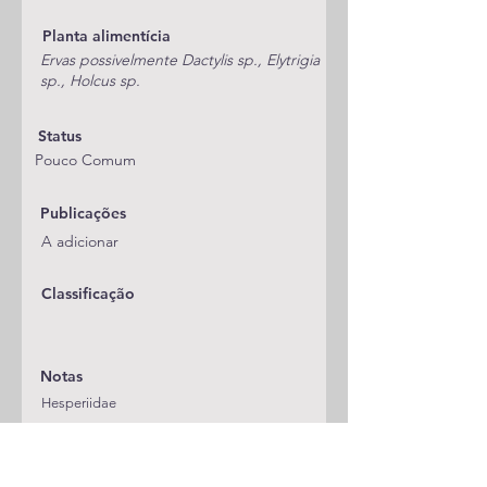
Planta alimentícia
Ervas possivelmente Dactylis sp., Elytrigia
sp., Holcus sp.
Status
Pouco Comum
Publicações
A adicionar
Classificação
Notas
Hesperiidae
Espécie anterior
Espécie seguinte