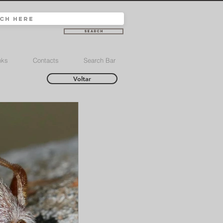
Search
nks
Contacts
Search Bar
Voltar