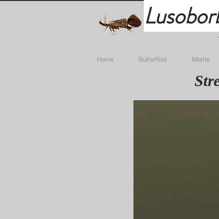
Lusobor
Home
Butterflies
Moths
Str