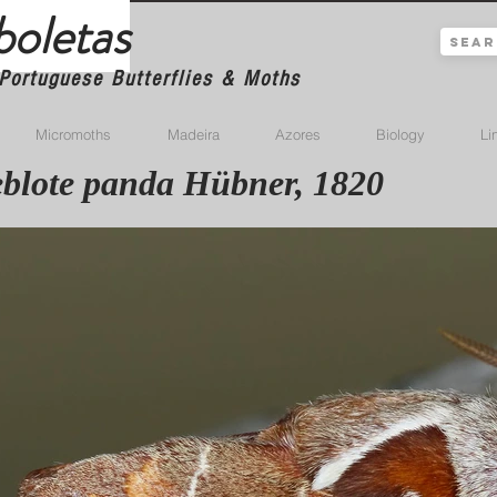
boletas
Portuguese Butterflies & Moths
Micromoths
Madeira
Azores
Biology
Li
eblote panda Hübner, 1820