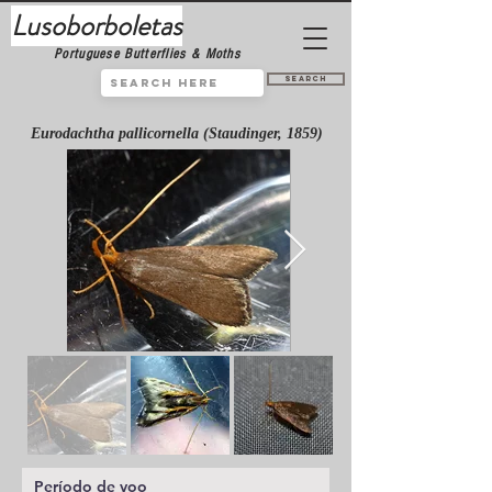
Lusoborboletas
Portuguese Butterflies & Moths
Search
Eurodachtha pallicornella (Staudinger, 1859)
Período de voo