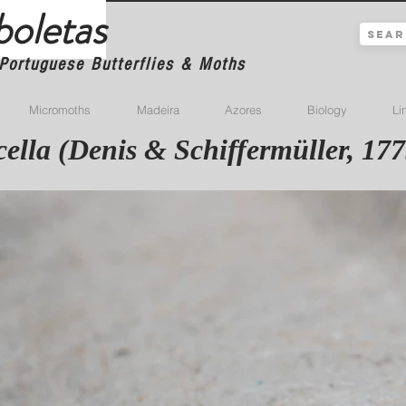
boletas
Portuguese Butterflies & Moths
Micromoths
Madeira
Azores
Biology
Li
lla (Denis & Schiffermüller, 177