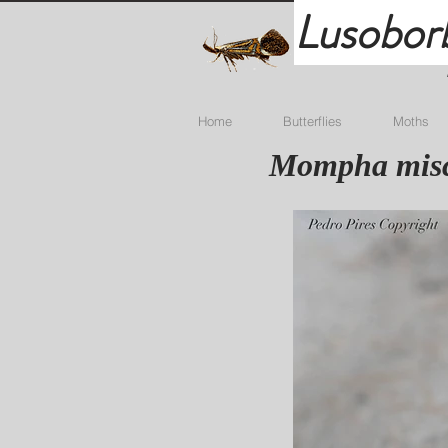
Lusobor
Home
Butterflies
Moths
Mompha misce