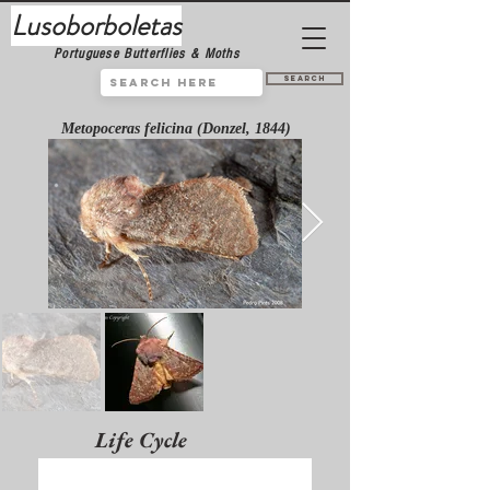
Lusoborboletas
Portuguese Butterflies & Moths
Search
Metopoceras felicina (Donzel, 1844)
Life Cycle