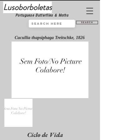
Lusoborboletas
Portuguese Butterflies & Moths
Search
Cucullia thapsiphaga Treitschke, 1826
Ciclo de Vida